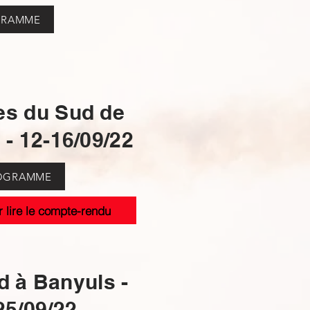
GRAMME
es du Sud de
 - 12-16/09/22
OGRAMME
r lire le compte-rendu
 à Banyuls -
25/09/22