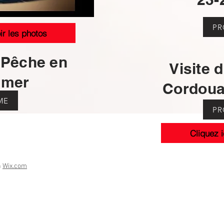
P
ir les photos
 Pêche en
Visite 
 mer
Cordouan
ME
P
Cliquez i
h
Wix.com