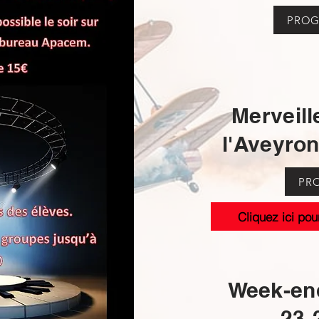
PRO
Merveill
l'Aveyron
PR
Cliquez ici pou
Week-end
23-