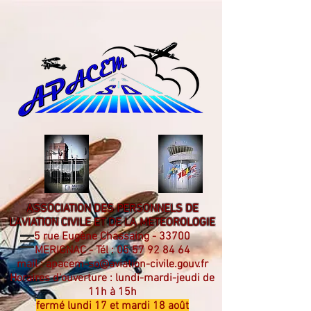
ASSOCIATION DES PERSONNELS DE
L'AVIATION CIVILE ET DE LA METEOROLOGIE
5 rue Eugène Chassaing - 33700
MERIGNAC - Tél :
05 57 92 84 64
mail :
apacem-so@aviation-civile.gouv.fr
Horaires d'ouverture : lundi-mardi-jeudi de
11h à 15h
fermé lundi 17 et mardi 18 août